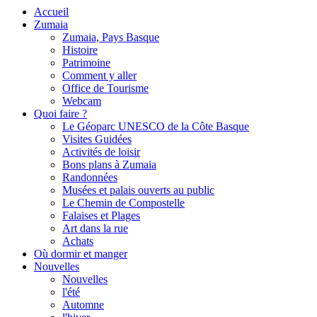
Accueil
Zumaia
Zumaia, Pays Basque
Histoire
Patrimoine
Comment y aller
Office de Tourisme
Webcam
Quoi faire ?
Le Géoparc UNESCO de la Côte Basque
Visites Guidées
Activités de loisir
Bons plans à Zumaia
Randonnées
Musées et palais ouverts au public
Le Chemin de Compostelle
Falaises et Plages
Art dans la rue
Achats
Où dormir et manger
Nouvelles
Nouvelles
l'été
Automne