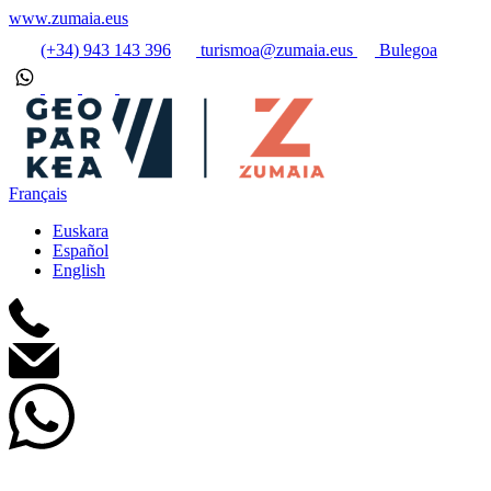
www.zumaia.eus
(+34) 943 143 396
turismoa@zumaia.eus
Bulegoa
Français
Euskara
Español
English