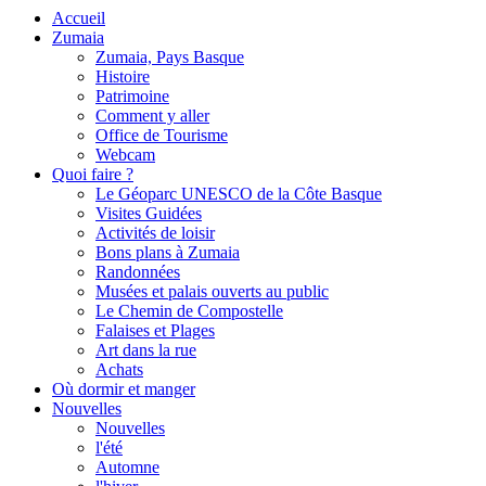
Accueil
Zumaia
Zumaia, Pays Basque
Histoire
Patrimoine
Comment y aller
Office de Tourisme
Webcam
Quoi faire ?
Le Géoparc UNESCO de la Côte Basque
Visites Guidées
Activités de loisir
Bons plans à Zumaia
Randonnées
Musées et palais ouverts au public
Le Chemin de Compostelle
Falaises et Plages
Art dans la rue
Achats
Où dormir et manger
Nouvelles
Nouvelles
l'été
Automne