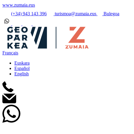
www.zumaia.eus
(+34) 943 143 396
turismoa@zumaia.eus
Bulegoa
Français
Euskara
Español
English