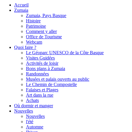
Accueil
Zumaia
Zumaia, Pays Basque
Histoire
Patrimoine
Comment y aller
Office de Tourisme
Webcam
Quoi faire ?
Le Géoparc UNESCO de la Côte Basque
Visites Guidées
Activités de loisir
Bons plans à Zumaia
Randonnées
Musées et palais ouverts au public
Le Chemin de Compostelle
Falaises et Plages
Art dans la rue
Achats
Où dormir et manger
Nouvelles
Nouvelles
l'été
Automne