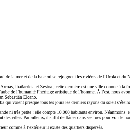
rd de la mer et de la baie où se rejoignent les rivières de l’Urola et du
rroas, Ibañarrieta et Zestoa ; cette dernière est une ville connue à la f
 l’aube de l’humanité l’héritage artistique de l’homme. À l’est, nous avo
uan Sebastián Elcano.
a qui voient presque tous les jours les derniers rayons du soleil s’étein
nde ni très petite : elle compte 10.000 habitants environ. Néanmoins, ell
uit des villes. Par ailleurs, il suffit de flâner dans ses rues pour voir le
rieur comme à l’extérieur il existe des quartiers dispersés.