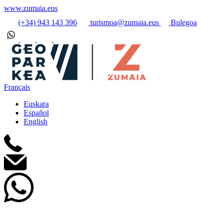
www.zumaia.eus
(+34) 943 143 396
turismoa@zumaia.eus
Bulegoa
Français
Euskara
Español
English