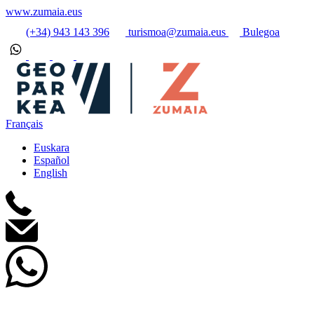
www.zumaia.eus
(+34) 943 143 396
turismoa@zumaia.eus
Bulegoa
Français
Euskara
Español
English