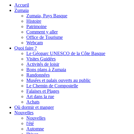
Accueil
Zumaia
Zumaia, Pays Basque
Histoire
Patrimoine
Comment y aller
Office de Tourisme
Webcam
Quoi faire ?
Le Géoparc UNESCO de la Côte Basque
Visites Guidées
Activités de loisir
Bons plans à Zumaia
Randonnées
Musées et palais ouverts au public
Le Chemin de Compostelle
Falaises et Plages
Art dans la rue
Achats
Où dormir et manger
Nouvelles
Nouvelles
l'été
Automne