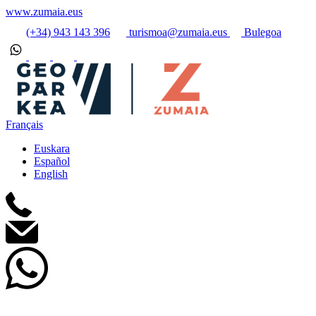
www.zumaia.eus
(+34) 943 143 396
turismoa@zumaia.eus
Bulegoa
Français
Euskara
Español
English