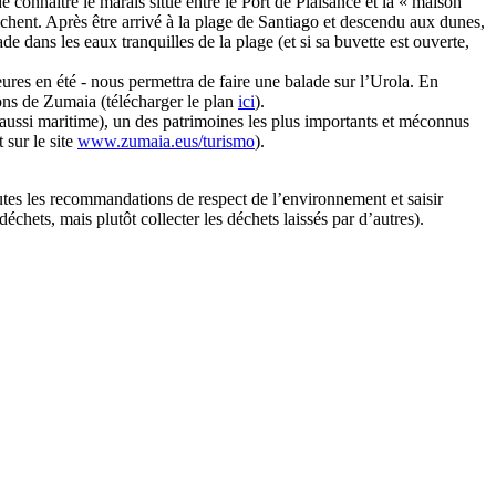
connaître le marais situé entre le Port de Plaisance et la « maison
ichent. Après être arrivé à la plage de Santiago et descendu aux dunes,
 dans les eaux tranquilles de la plage (et si sa buvette est ouverte,
-heures en été - nous permettra de faire une balade sur l’Urola. En
étons de Zumaia (télécharger le plan
ici
).
 aussi maritime), un des patrimoines les plus importants et méconnus
 sur le site
www.zumaia.eus/turismo
).
toutes les recommandations de respect de l’environnement et saisir
chets, mais plutôt collecter les déchets laissés par d’autres).