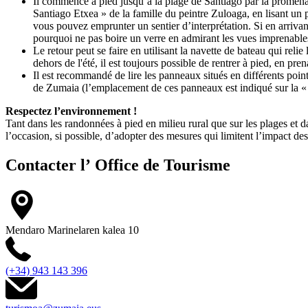
Il commence à pied jusqu’à la plage de Santiago par la promenade
Santiago Etxea » de la famille du peintre Zuloaga, en lisant un 
vous pouvez emprunter un sentier d’interprétation. Si en arrivant
pourquoi ne pas boire un verre en admirant les vues imprenable
Le retour peut se faire en utilisant la navette de bateau qui reli
dehors de l'été, il est toujours possible de rentrer à pied, en pr
Il est recommandé de lire les panneaux situés en différents poin
de Zumaia (l’emplacement de ces panneaux est indiqué sur la « ca
Respectez l’environnement !
Tant dans les randonnées à pied en milieu rural que sur les plages et d
l’occasion, si possible, d’adopter des mesures qui limitent l’impact des
Contacter l’
Office de Tourisme
Mendaro Marinelaren kalea 10
(+34) 943 143 396