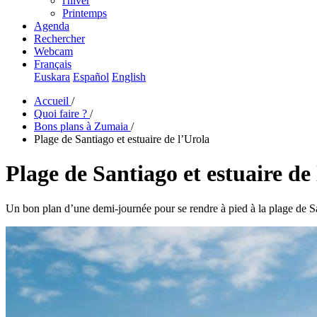
l'hiver
Printemps
Agenda
Rechercher
Webcam
Français
Euskara
Español
English
Accueil
/
Quoi faire ?
/
Bons plans à Zumaia
/
Plage de Santiago et estuaire de l’Urola
Plage de Santiago et estuaire de
Un bon plan d’une demi-journée pour se rendre à pied à la plage de S