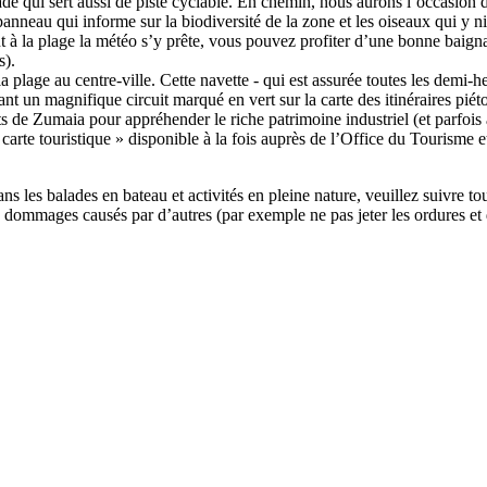
 qui sert aussi de piste cyclable. En chemin, nous aurons l’occasion de 
panneau qui informe sur la biodiversité de la zone et les oiseaux qui y n
 à la plage la météo s’y prête, vous pouvez profiter d’une bonne baignade
s).
e la plage au centre-ville. Cette navette - qui est assurée toutes les demi
enant un magnifique circuit marqué en vert sur la carte des itinéraires pi
ts de Zumaia pour appréhender le riche patrimoine industriel (et parfois
rte touristique » disponible à la fois auprès de l’Office du Tourisme et
ans les balades en bateau et activités en pleine nature, veuillez suivre 
 dommages causés par d’autres (par exemple ne pas jeter les ordures et dé