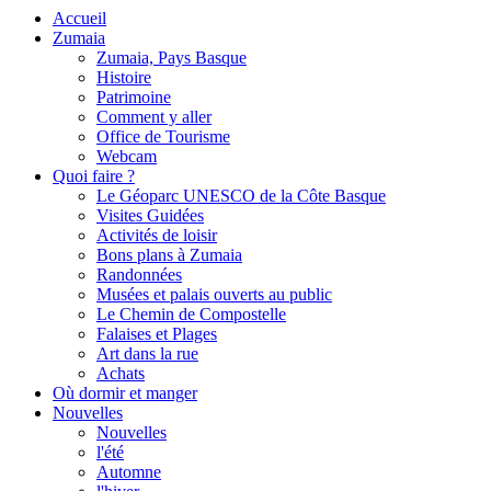
Accueil
Zumaia
Zumaia, Pays Basque
Histoire
Patrimoine
Comment y aller
Office de Tourisme
Webcam
Quoi faire ?
Le Géoparc UNESCO de la Côte Basque
Visites Guidées
Activités de loisir
Bons plans à Zumaia
Randonnées
Musées et palais ouverts au public
Le Chemin de Compostelle
Falaises et Plages
Art dans la rue
Achats
Où dormir et manger
Nouvelles
Nouvelles
l'été
Automne