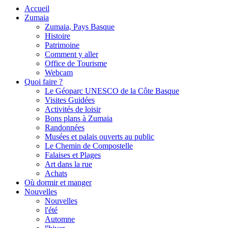
Accueil
Zumaia
Zumaia, Pays Basque
Histoire
Patrimoine
Comment y aller
Office de Tourisme
Webcam
Quoi faire ?
Le Géoparc UNESCO de la Côte Basque
Visites Guidées
Activités de loisir
Bons plans à Zumaia
Randonnées
Musées et palais ouverts au public
Le Chemin de Compostelle
Falaises et Plages
Art dans la rue
Achats
Où dormir et manger
Nouvelles
Nouvelles
l'été
Automne