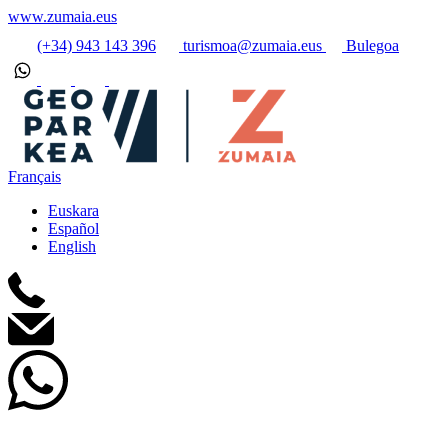
www.zumaia.eus
(+34) 943 143 396
turismoa@zumaia.eus
Bulegoa
Français
Euskara
Español
English