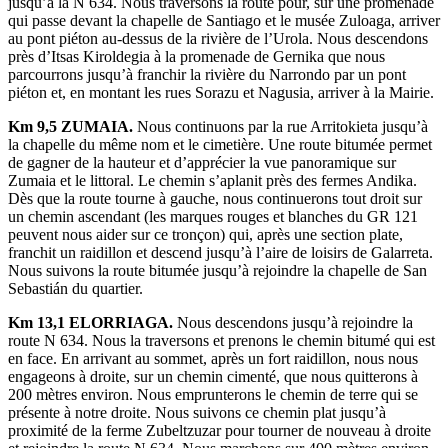
jusqu’à la N 634. Nous traversons la route pour, sur une promenade
qui passe devant la chapelle de Santiago et le musée Zuloaga, arriver
au pont piéton au-dessus de la rivière de l’Urola. Nous descendons
près d’Itsas Kiroldegia à la promenade de Gernika que nous
parcourrons jusqu’à franchir la rivière du Narrondo par un pont
piéton et, en montant les rues Sorazu et Nagusia, arriver à la Mairie.
Km 9,5 ZUMAIA.
Nous continuons par la rue Arritokieta jusqu’à
la chapelle du même nom et le cimetière. Une route bitumée permet
de gagner de la hauteur et d’apprécier la vue panoramique sur
Zumaia et le littoral. Le chemin s’aplanit près des fermes Andika.
Dès que la route tourne à gauche, nous continuerons tout droit sur
un chemin ascendant (les marques rouges et blanches du GR 121
peuvent nous aider sur ce tronçon) qui, après une section plate,
franchit un raidillon et descend jusqu’à l’aire de loisirs de Galarreta.
Nous suivons la route bitumée jusqu’à rejoindre la chapelle de San
Sebastián du quartier.
Km 13,1 ELORRIAGA.
Nous descendons jusqu’à rejoindre la
route N 634. Nous la traversons et prenons le chemin bitumé qui est
en face. En arrivant au sommet, après un fort raidillon, nous nous
engageons à droite, sur un chemin cimenté, que nous quitterons à
200 mètres environ. Nous emprunterons le chemin de terre qui se
présente à notre droite. Nous suivons ce chemin plat jusqu’à
proximité de la ferme Zubeltzuzar pour tourner de nouveau à droite