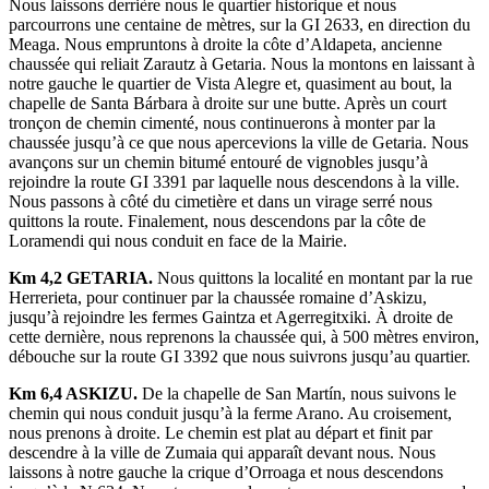
Nous laissons derrière nous le quartier historique et nous
parcourrons une centaine de mètres, sur la GI 2633, en direction du
Meaga. Nous empruntons à droite la côte d’Aldapeta, ancienne
chaussée qui reliait Zarautz à Getaria. Nous la montons en laissant à
notre gauche le quartier de Vista Alegre et, quasiment au bout, la
chapelle de Santa Bárbara à droite sur une butte. Après un court
tronçon de chemin cimenté, nous continuerons à monter par la
chaussée jusqu’à ce que nous apercevions la ville de Getaria. Nous
avançons sur un chemin bitumé entouré de vignobles jusqu’à
rejoindre la route GI 3391 par laquelle nous descendons à la ville.
Nous passons à côté du cimetière et dans un virage serré nous
quittons la route. Finalement, nous descendons par la côte de
Loramendi qui nous conduit en face de la Mairie.
Km 4,2 GETARIA.
Nous quittons la localité en montant par la rue
Herrerieta, pour continuer par la chaussée romaine d’Askizu,
jusqu’à rejoindre les fermes Gaintza et Agerregitxiki. À droite de
cette dernière, nous reprenons la chaussée qui, à 500 mètres environ,
débouche sur la route GI 3392 que nous suivrons jusqu’au quartier.
Km 6,4 ASKIZU.
De la chapelle de San Martín, nous suivons le
chemin qui nous conduit jusqu’à la ferme Arano. Au croisement,
nous prenons à droite. Le chemin est plat au départ et finit par
descendre à la ville de Zumaia qui apparaît devant nous. Nous
laissons à notre gauche la crique d’Orroaga et nous descendons