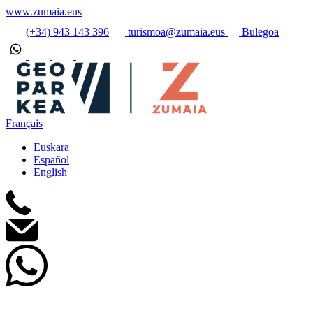
www.zumaia.eus
(+34) 943 143 396
turismoa@zumaia.eus
Bulegoa
Français
Euskara
Español
English