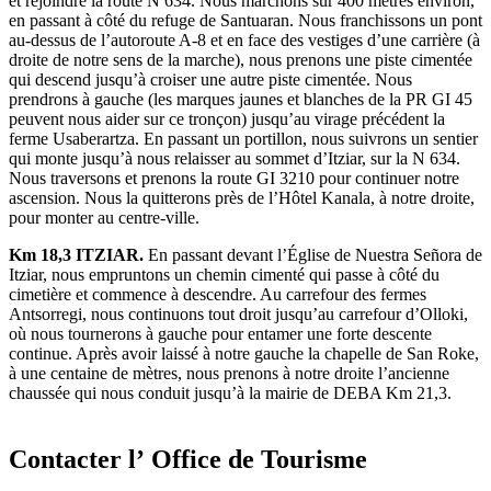
et rejoindre la route N 634. Nous marchons sur 400 mètres environ,
en passant à côté du refuge de Santuaran. Nous franchissons un pont
au-dessus de l’autoroute A-8 et en face des vestiges d’une carrière (à
droite de notre sens de la marche), nous prenons une piste cimentée
qui descend jusqu’à croiser une autre piste cimentée. Nous
prendrons à gauche (les marques jaunes et blanches de la PR GI 45
peuvent nous aider sur ce tronçon) jusqu’au virage précédent la
ferme Usaberartza. En passant un portillon, nous suivrons un sentier
qui monte jusqu’à nous relaisser au sommet d’Itziar, sur la N 634.
Nous traversons et prenons la route GI 3210 pour continuer notre
ascension. Nous la quitterons près de l’Hôtel Kanala, à notre droite,
pour monter au centre-ville.
Km 18,3 ITZIAR.
En passant devant l’Église de Nuestra Señora de
Itziar, nous empruntons un chemin cimenté qui passe à côté du
cimetière et commence à descendre. Au carrefour des fermes
Antsorregi, nous continuons tout droit jusqu’au carrefour d’Olloki,
où nous tournerons à gauche pour entamer une forte descente
continue. Après avoir laissé à notre gauche la chapelle de San Roke,
à une centaine de mètres, nous prenons à notre droite l’ancienne
chaussée qui nous conduit jusqu’à la mairie de DEBA Km 21,3.
Contacter l’
Office de Tourisme