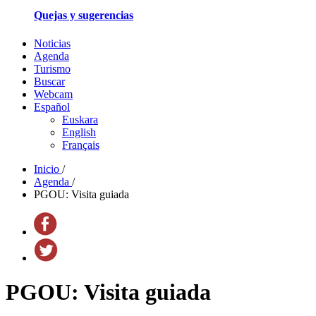
Quejas y sugerencias
Noticias
Agenda
Turismo
Buscar
Webcam
Español
Euskara
English
Français
Inicio
/
Agenda
/
PGOU: Visita guiada
PGOU: Visita guiada