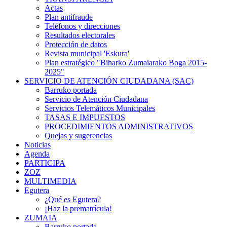
Actas
Plan antifraude
Teléfonos y direcciones
Resultados electorales
Protección de datos
Revista municipal 'Eskura'
Plan estratégico "Biharko Zumaiarako Boga 2015-
2025"
SERVICIO DE ATENCIÓN CIUDADANA (SAC)
Barruko portada
Servicio de Atención Ciudadana
Servicios Telemáticos Municipales
TASAS E IMPUESTOS
PROCEDIMIENTOS ADMINISTRATIVOS
Quejas y sugerencias
Noticias
Agenda
PARTICIPA
ZOZ
MULTIMEDIA
Egutera
¿Qué es Egutera?
¡Haz la prematrícula!
ZUMAIA
Barruko portada