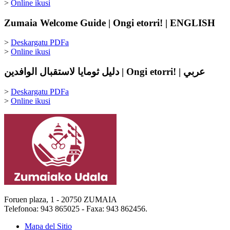
>
Online ikusi
Zumaia Welcome Guide | Ongi etorri! | ENGLISH
>
Deskargatu PDFa
>
Online ikusi
دليل ثومايا لاستقبال الوافدين | Ongi etorri! | عربي
>
Deskargatu PDFa
>
Online ikusi
Foruen plaza, 1 - 20750 ZUMAIA
Telefonoa: 943 865025 - Faxa: 943 862456.
Mapa del Sitio