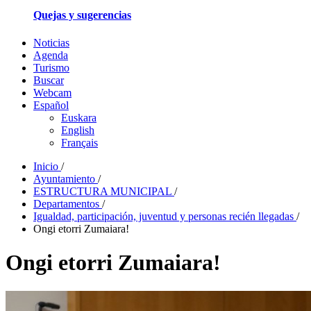
Quejas y sugerencias
Noticias
Agenda
Turismo
Buscar
Webcam
Español
Euskara
English
Français
Inicio
/
Ayuntamiento
/
ESTRUCTURA MUNICIPAL
/
Departamentos
/
Igualdad, participación, juventud y personas recién llegadas
/
Ongi etorri Zumaiara!
Ongi etorri Zumaiara!