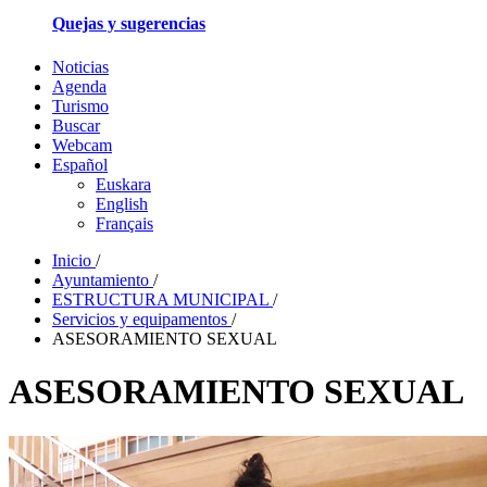
Quejas y sugerencias
Noticias
Agenda
Turismo
Buscar
Webcam
Español
Euskara
English
Français
Inicio
/
Ayuntamiento
/
ESTRUCTURA MUNICIPAL
/
Servicios y equipamentos
/
ASESORAMIENTO SEXUAL
ASESORAMIENTO SEXUAL