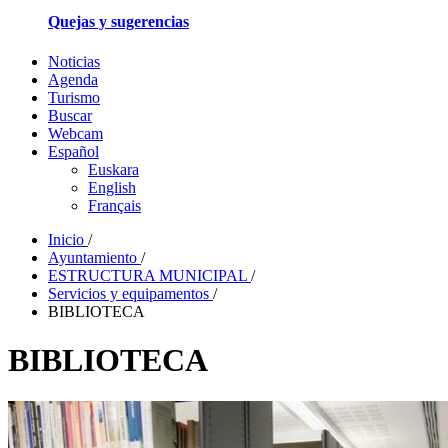
Quejas y sugerencias
Noticias
Agenda
Turismo
Buscar
Webcam
Español
Euskara
English
Français
Inicio
/
Ayuntamiento
/
ESTRUCTURA MUNICIPAL
/
Servicios y equipamentos
/
BIBLIOTECA
BIBLIOTECA