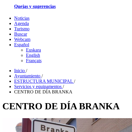
Quejas y sugerencias
Noticias
Agenda
Turismo
Buscar
Webcam
Español
Euskara
English
Français
Inicio
/
Ayuntamiento
/
ESTRUCTURA MUNICIPAL
/
Servicios y equipamentos
/
CENTRO DE DÍA BRANKA
CENTRO DE DÍA BRANKA