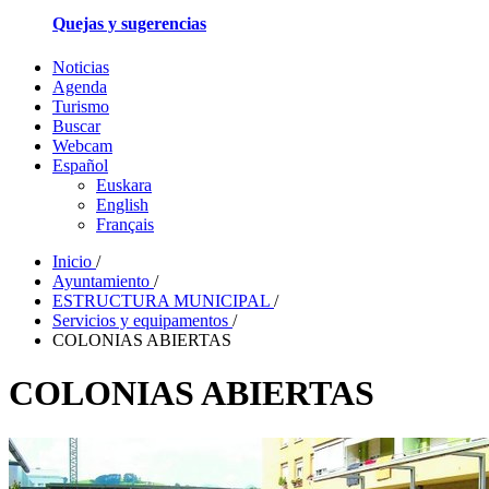
Quejas y sugerencias
Noticias
Agenda
Turismo
Buscar
Webcam
Español
Euskara
English
Français
Inicio
/
Ayuntamiento
/
ESTRUCTURA MUNICIPAL
/
Servicios y equipamentos
/
COLONIAS ABIERTAS
COLONIAS ABIERTAS