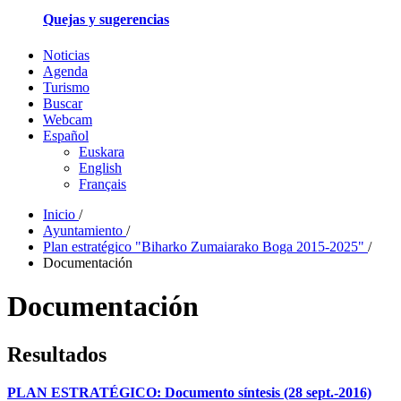
Quejas y sugerencias
Noticias
Agenda
Turismo
Buscar
Webcam
Español
Euskara
English
Français
Inicio
/
Ayuntamiento
/
Plan estratégico "Biharko Zumaiarako Boga 2015-2025"
/
Documentación
Documentación
Resultados
PLAN ESTRATÉGICO: Documento síntesis (28 sept.-2016)