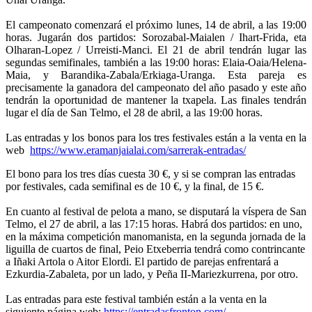
El campeonato comenzará el próximo lunes, 14 de abril, a las 19:00
horas. Jugarán dos partidos: Sorozabal-Maialen / Ihart-Frida, eta
Olharan-Lopez / Urreisti-Manci. El 21 de abril tendrán lugar las
segundas semifinales, también a las 19:00 horas: Elaia-Oaia/Helena-
Maia, y Barandika-Zabala/Erkiaga-Uranga. Esta pareja es
precisamente la ganadora del campeonato del año pasado y este año
tendrán la oportunidad de mantener la txapela. Las finales tendrán
lugar el día de San Telmo, el 28 de abril, a las 19:00 horas.
Las entradas y los bonos para los tres festivales están a la venta en la
web
https://www.eramanjaialai.com/sarrerak-entradas/
El bono para los tres días cuesta 30 €, y si se compran las entradas
por festivales, cada semifinal es de 10 €, y la final, de 15 €.
En cuanto al festival de pelota a mano, se disputará la víspera de San
Telmo, el 27 de abril, a las 17:15 horas. Habrá dos partidos: en uno,
en la máxima competición manomanista, en la segunda jornada de la
liguilla de cuartos de final, Peio Etxeberria tendrá como contrincante
a Iñaki Artola o Aitor Elordi. El partido de parejas enfrentará a
Ezkurdia-Zabaleta, por un lado, y Peña II-Mariezkurrena, por otro.
Las entradas para este festival también están a la venta en la
siguiente página web:
https://entradasfronton.com/
.