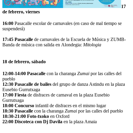
17
de febrero, viernes
16:00
Pasacalle escolar de carnavales (en caso de mal tiempo se
suspenderá)
17:45
Pasacalle
de c
arnavale
s
de la Escuela de Música y ZUMB-
Banda de música con salida en
Alondegia
:
Mitologia
18 de febrero, sábado
12:00-14:00 Pasacalle
con la charanga
Zumai
por las calles del
pueblo
12:30
Pasacalle de bailes
del grupo de danza Astindu en la plaza
Eusebio Gurrutxaga
17:00 Fiesta
de disfraces de carnaval
en la plaza Eusebio
Gurrutxaga
18:00 Concurso
infantil de disfraces
en el mismo lugar
18:30
Pasacalle
con la charanga
Zumai
por las calles del pueblo
18:30-21:00
F
oto
-txoko
en
Oxford
22:00 Discoteca con Dj Davila
en la plaza Amaia