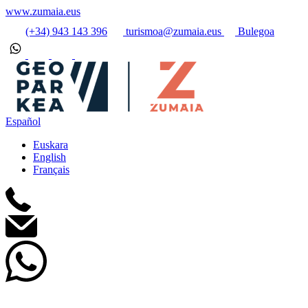
www.zumaia.eus
(+34) 943 143 396
turismoa@zumaia.eus
Bulegoa
Español
Euskara
English
Français