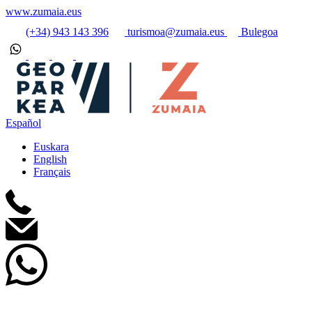
www.zumaia.eus
(+34) 943 143 396
turismoa@zumaia.eus
Bulegoa
Español
Euskara
English
Français