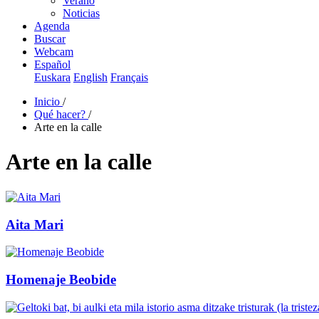
Verano
Noticias
Agenda
Buscar
Webcam
Español
Euskara
English
Français
Inicio
/
Qué hacer?
/
Arte en la calle
Arte en la calle
Aita Mari
Homenaje Beobide