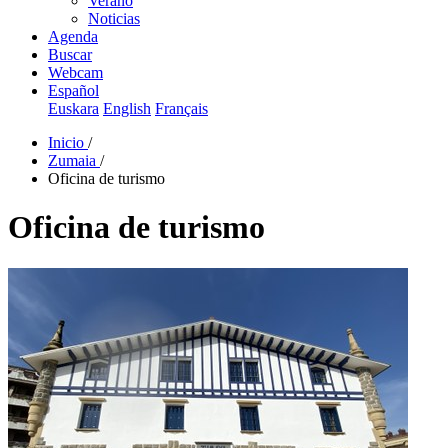
Verano
Noticias
Agenda
Buscar
Webcam
Español
Euskara
English
Français
Inicio
/
Zumaia
/
Oficina de turismo
Oficina de turismo