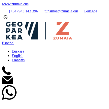
www.zumaia.eus
(+34) 943 143 396
turismoa@zumaia.eus
Bulegoa
Español
Euskara
English
Français