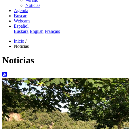
Verano
Noticias
Agenda
Buscar
Webcam
Español
Euskara
English
Français
Inicio
/
Noticias
Noticias