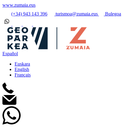
www.zumaia.eus
(+34) 943 143 396
turismoa@zumaia.eus
Bulegoa
Español
Euskara
English
Français