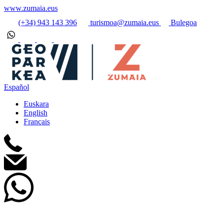
www.zumaia.eus
(+34) 943 143 396
turismoa@zumaia.eus
Bulegoa
Español
Euskara
English
Français