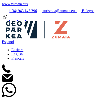
www.zumaia.eus
(+34) 943 143 396
turismoa@zumaia.eus
Bulegoa
Español
Euskara
English
Français