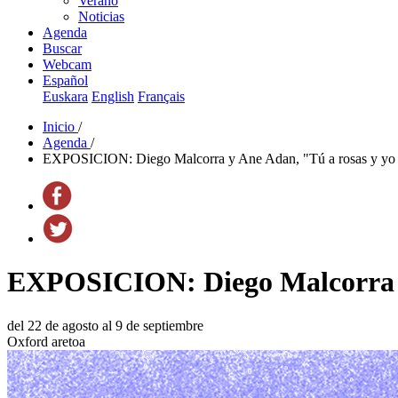
Verano
Noticias
Agenda
Buscar
Webcam
Español
Euskara
English
Français
Inicio
/
Agenda
/
EXPOSICION: Diego Malcorra y Ane Adan, "Tú a rosas y yo a
EXPOSICION: Diego Malcorra y 
del 22 de agosto al 9 de septiembre
Oxford aretoa