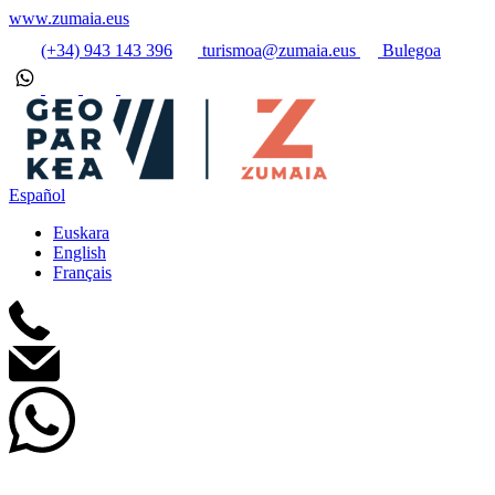
www.zumaia.eus
(+34) 943 143 396
turismoa@zumaia.eus
Bulegoa
Español
Euskara
English
Français