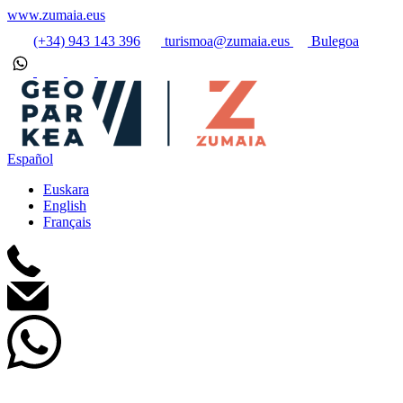
www.zumaia.eus
(+34) 943 143 396
turismoa@zumaia.eus
Bulegoa
Español
Euskara
English
Français