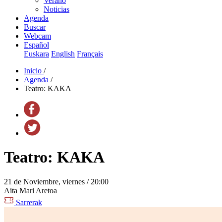
Verano
Noticias
Agenda
Buscar
Webcam
Español
Euskara
English
Français
Inicio
/
Agenda
/
Teatro: KAKA
Teatro: KAKA
21 de Noviembre, viernes / 20:00
Aita Mari Aretoa
Sarrerak