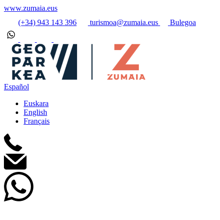
www.zumaia.eus
(+34) 943 143 396
turismoa@zumaia.eus
Bulegoa
Español
Euskara
English
Français