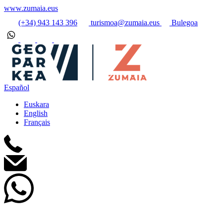
www.zumaia.eus
(+34) 943 143 396
turismoa@zumaia.eus
Bulegoa
Español
Euskara
English
Français