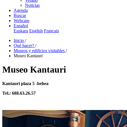
Verano
Noticias
Agenda
Buscar
Webcam
Español
Euskara
English
Français
Inicio
/
Qué hacer?
/
Museos y edificios visitables
/
Museo Kantauri
Museo Kantauri
Kantauri plaza 5 -behea
Tel.: 688.63.26.57