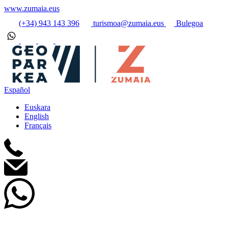
www.zumaia.eus
(+34) 943 143 396
turismoa@zumaia.eus
Bulegoa
Español
Euskara
English
Français