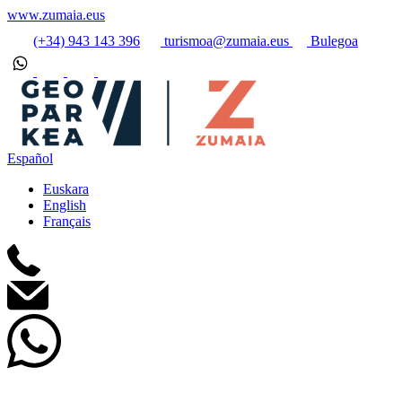
www.zumaia.eus
(+34) 943 143 396
turismoa@zumaia.eus
Bulegoa
Español
Euskara
English
Français