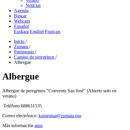
Verano
Noticias
Agenda
Buscar
Webcam
Español
Euskara
English
Français
Inicio
/
Zumaia
/
Patrimonio
/
Camino de peregrinos
/
Albergue
Albergue
Albergue de peregrinos "Convento San José" (Abierto solo en
verano)
Teléfono:688631535
Correo electrónico:
komentua@zumaia.eus
Más información
aqui
.