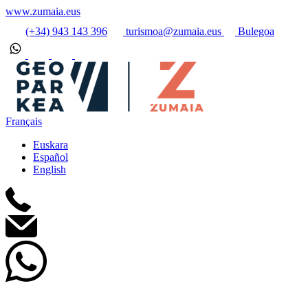
www.zumaia.eus
(+34) 943 143 396
turismoa@zumaia.eus
Bulegoa
Français
Euskara
Español
English