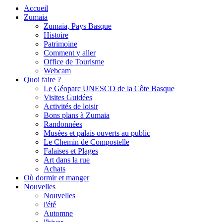
Accueil
Zumaia
Zumaia, Pays Basque
Histoire
Patrimoine
Comment y aller
Office de Tourisme
Webcam
Quoi faire ?
Le Géoparc UNESCO de la Côte Basque
Visites Guidées
Activités de loisir
Bons plans à Zumaia
Randonnées
Musées et palais ouverts au public
Le Chemin de Compostelle
Falaises et Plages
Art dans la rue
Achats
Où dormir et manger
Nouvelles
Nouvelles
l'été
Automne