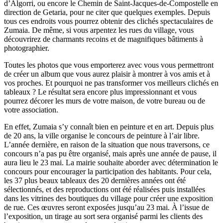
d’Algorri, ou encore le Chemin de Saint-Jacques-de-Compostelle en
direction de Getaria, pour ne citer que quelques exemples. Depuis
tous ces en
droits vous pourrez o
btenir des clichés spectaculaires de
Zumaia. De même, si vous arpentez les rues du village, vous
découvrirez de charmants recoins et de magnifiques bâtiments à
photographier.
Toutes les photos que vous emporterez ave
c vous vous permettront
de créer un album que vous aurez plaisir à montrer à vos amis et à
vos proches. Et pourquoi ne pas transformer vos meilleurs clichés en
tableaux ? Le résultat sera encore plus impressionnant et vous
pourrez décorer les murs de votre maison, de votre bureau ou de
votre association.
En effet, Zumaia s’y connaît bien en peinture et en art. Depuis plus
de 20 ans, la ville organise le concours de peinture à l’air libre.
L’année dernière, en raison de la situation
que nous traversons
, ce
concours n’a pas pu être organisé, mais après une année de pause, il
aura lieu le 23 mai. La mairie souhaite aborder avec détermination le
concours pour encourager la participation des habitants. Pour cela,
les 37 plus beaux tableaux des 20 dernières années ont été
sélectionnés, et des reproductions ont été réalisées puis installées
dans les vitrines des boutiques du village pour créer une exposition
de rue. Ces œuvres seront exposées jusqu’au 23 mai. À l’issue de
l’exposition, un tirage au sort sera organisé parmi les clients des