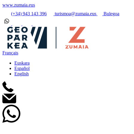
www.zumaia.eus
(+34) 943 143 396
turismoa@zumaia.eus
Bulegoa
Français
Euskara
Español
English