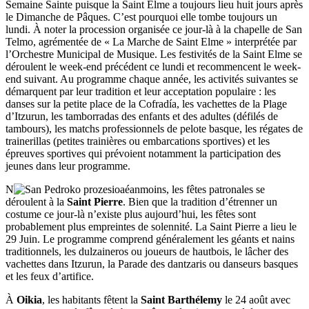
Semaine Sainte puisque la Saint Elme a toujours lieu huit jours après
le Dimanche de Pâques. C’est pourquoi elle tombe toujours un
lundi. À noter la procession organisée ce jour-là à la chapelle de San
Telmo, agrémentée de « La Marche de Saint Elme » interprétée par
l’Orchestre Municipal de Musique. Les festivités de la Saint Elme se
déroulent le week-end précédent ce lundi et recommencent le week-
end suivant. Au programme chaque année, les activités suivantes se
démarquent par leur tradition et leur acceptation populaire : les
danses sur la petite place de la Cofradía, les vachettes de la Plage
d’Itzurun, les tamborradas des enfants et des adultes (défilés de
tambours), les matchs professionnels de pelote basque, les régates de
trainerillas (petites trainières ou embarcations sportives) et les
épreuves sportives qui prévoient notamment la participation des
jeunes dans leur programme.
N
éanmoins, les fêtes patronales se
déroulent à la
Saint Pierre
. Bien que la tradition d’étrenner un
costume ce jour-là n’existe plus aujourd’hui, les fêtes sont
probablement plus empreintes de solennité. La Saint Pierre a lieu le
29 Juin. Le programme comprend généralement les géants et nains
traditionnels, les dulzaineros ou joueurs de hautbois, le lâcher des
vachettes dans Itzurun, la Parade des dantzaris ou danseurs basques
et les feux d’artifice.
À
Oikia
, les habitants fêtent la
Saint Barthélemy
le 24 août avec