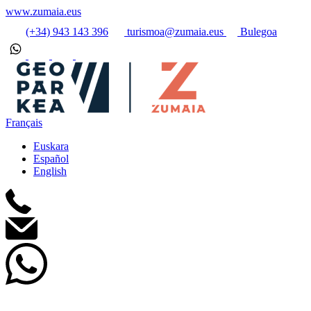
www.zumaia.eus
(+34) 943 143 396
turismoa@zumaia.eus
Bulegoa
Français
Euskara
Español
English