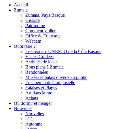
Accueil
Zumaia
Zumaia, Pays Basque
Histoire
Patrimoine
Comment y aller
Office de Tourisme
Webcam
Quoi faire ?
Le Géoparc UNESCO de la Côte Basque
Visites Guidées
Activités de loisir
Bons plans à Zumaia
Randonnées
Musées et palais ouverts au public
Le Chemin de Compostelle
Falaises et Plages
Art dans la rue
Achats
Où dormir et manger
Nouvelles
Nouvelles
l'été
Automne