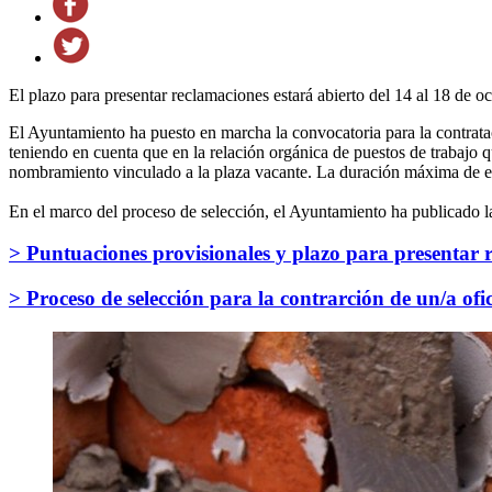
El plazo para presentar reclamaciones estará abierto del 14 al 18 de oc
El Ayuntamiento ha puesto en marcha la convocatoria para la contrataci
teniendo en cuenta que en la relación orgánica de puestos de trabajo 
nombramiento vinculado a la plaza vacante. La duración máxima de es
En el marco del proceso de selección, el Ayuntamiento ha publicado l
> Puntuaciones provisionales y plazo para presentar 
> Proceso de selección para la contrarción de un/a ofi