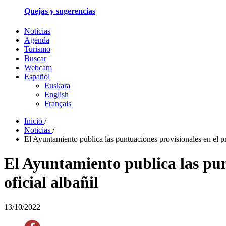
Quejas y sugerencias
Noticias
Agenda
Turismo
Buscar
Webcam
Español
Euskara
English
Français
Inicio
/
Noticias
/
El Ayuntamiento publica las puntuaciones provisionales en el pr
El Ayuntamiento publica las pun
oficial albañil
13/10/2022