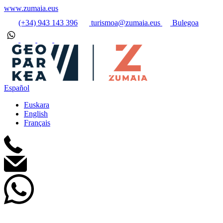
www.zumaia.eus
(+34) 943 143 396
turismoa@zumaia.eus
Bulegoa
Español
Euskara
English
Français