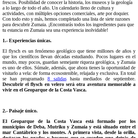
frescos. Posibilidad de conocer la historia, los museos y la geología
a lo largo de todo el año. Un calendario lleno de cultura y
actividades, con múltiples opciones comerciales, arte por doquier.
Con todo esto y más, hemos completado una lista de siete razones
para descubrir Zumaia. ¡Encontrarás todos los ingredientes para que
tu estancia en Zumaia sea una experiencia inolvidable!
1.- Experiencias únicas.
El flysch es un fenómeno geológico que tiene millones de años y
que los científicos llevan décadas estudiando. Pocos lugares en el
mundo, muy pocos, guardan semejante riqueza geológica, y Zumaia
es uno de ellos. Súmale, además, que ahora tienes la oportunidad de
visitarlo a vela: de forma ecosostenible, relajada y exclusiva. En total
se han programado
8 salidas
hasta mediados de septiembre.
Descubrir el flysch en velero será otra aventura memorable a
vivir en el Geoparque de la Costa Vasca.
2.- Paisaje único.
El Geoparque de la Costa Vasca está formado por los
municipios de Deba, Mutriku y Zumaia y está situado entre el
mar Cantábrico y los montes. A primera vista, desde la orilla,
destacan los prados y bosques que se suceden uno detrás de