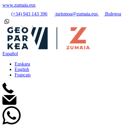
www.zumaia.eus
(+34) 943 143 396
turismoa@zumaia.eus
Bulegoa
Español
Euskara
English
Français