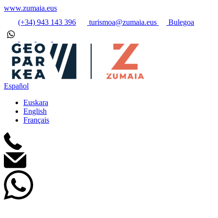
www.zumaia.eus
(+34) 943 143 396
turismoa@zumaia.eus
Bulegoa
Español
Euskara
English
Français