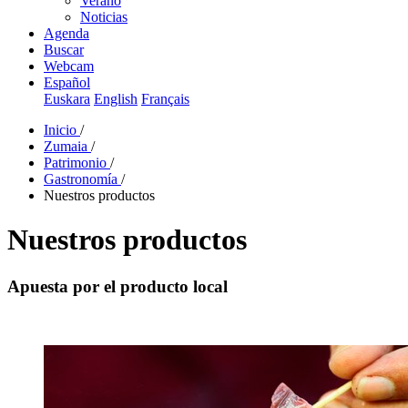
Verano
Noticias
Agenda
Buscar
Webcam
Español
Euskara
English
Français
Inicio
/
Zumaia
/
Patrimonio
/
Gastronomía
/
Nuestros productos
Nuestros productos
Apuesta por el producto local