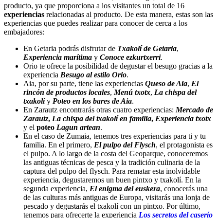
producto, ya que proporciona a los visitantes un total de 16
experiencias
relacionadas al producto. De esta manera, estas son las
experiencias que puedes realizar para conocer de cerca a los
embajadores:
En Getaria podrás disfrutar de
Txakolí de Getaria
,
Experiencia marítima
y
Conoce ezkurtxerri
.
Orio te ofrece la posibilidad de degustar el besugo gracias a la
experiencia
Besugo al estilo Orio
.
Aia, por su parte, tiene las experiencias
Queso de Aia
,
El
rincón de productos locales
,
Menú txotx
,
La chispa del
txakolí
y
Poteo en los bares de Aia
.
En Zarautz encontrarás otras cuatro experiencias:
Mercado de
Zarautz
,
La chispa del txakolí en familia
,
Experiencia txotx
y el
poteo
Lagun artean
.
En el caso de Zumaia, tenemos tres experiencias para ti y tu
familia. En el primero,
El pulpo del Flysch
, el protagonista es
el pulpo. A lo largo de la costa del Geoparque, conoceremos
las antiguas técnicas de pesca y la tradición culinaria de la
captura del pulpo del flysch. Para rematar esta inolvidable
experiencia, degustaremos un buen pintxo y txakolí. En la
segunda experiencia,
El enigma del euskera
, conocerás una
de las culturas más antiguas de Europa, visitarás una lonja de
pescado y degustarás el txakolí con un pintxo. Por último,
tenemos para ofrecerte la experiencia
Los secretos del caserío