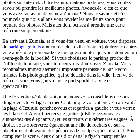
photos sur Internet. Outre les informations pratiques, vous voulez
savoir où prendre les meilleures photos. Avouez-le, c’est ce que
vous avez fait avant de venir à Zumaia ! Nous le savons et c’est
pour cela que nous allons vous révéler les meilleurs spots pour
prendre des photos. Mais attention, pensez à prendre une carte
mémoire supplémentaire.
En arrivant à Zumaia, et si vous êtes venu en voiture, vous disposez
de
parking
s
gratuit
s
aux entrées de la ville. Vous rejoindrez le centre-
ville après une promenade de quelques minutes qui vous donnera un
avant-goût de la localité. Si vous choisissez le parking proche de
l’office de tourisme, vous tomberez nez à nez avec Zumaia. Vous
reconnaîtrez immédiatement l’imposante paroisse de San Pedro,
maintes fois photographiée, qui se détache dans la ville. Il en va de
même si vous vous garez dans le port sportif. La vue est
spectaculaire !
Une fois votre véhicule stationné, nous vous conseillons de vous
diriger vers le village : la mer Cantabrique vous attend. En arrivant à
la plage d’Itzurun, penchez-vous et regardez à gauche : vous verrez
les falaises d’Algorri percées de grottes (distinguez-vous les
silhouettes des éléphants ?) et les surfeurs qui défient les vagues. À
droite, vous observerez également une file de rochers et, sur la
plateforme d’abrasion, des pêcheurs de poulpes qui s’affairent. Pour
compléter la scène, deux clous d’or dans le flysch marquent les