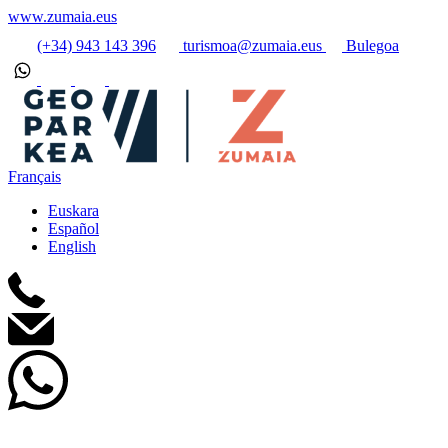
www.zumaia.eus
(+34) 943 143 396
turismoa@zumaia.eus
Bulegoa
Français
Euskara
Español
English