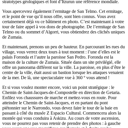
stratotypes géologiques et font d’Itzurun une référence mondiale.
Vous apercevrez également l’ermitage de San Telmo. Cet ermitage,
et le point de vue qu’il nous offre, sont bien connus. Vous avez
certainement déjà vu ce bâtiment en photo. C’est maintenant à votre
tour de faire appel à vos dons de photographe. De l’ermitage de San
Telmo ou du sommet d’Algorri, vous obtiendrez des clichés uniques
de Zumaia.
Et maintenant, prenons un peu de hauteur. En parcourant les rues du
village, vous verrez deux tours à tout moment : l’une d’elles
est le
palais Foronda et l’autre la paroisse San Pedro. Foronda est la
maison de la culture de Zumaia. Située dans un site privilégié, elle
offre un panorama différent sur la ville. La paroisse, en plus d’être le
centre de la ville, était aussi un bastion lorsque les attaques venaient
de la mer. De là, une spectaculaire vue à 360 º vous attend !
Et si vous voulez monter encore, voici un point stratégique : le
Chemin de Saint-Jacques-de-Compostelle en direction de Getaria.
Enfilez vos chaussures de marche et mettez-vous en route. Pour
atteindre le Chemin de Saint-Jacques, et en partant du pont
piétonnier sur le Narrondo, vous devez faire le tour de la baie en
passant à côté du musée Z Espacio Cultural. Commencera alors la
montée qui vous conduira à Askizu. Au cours de votre ascension,
vous ne pourrez pas vous retenir de prendre des photos : à gauche