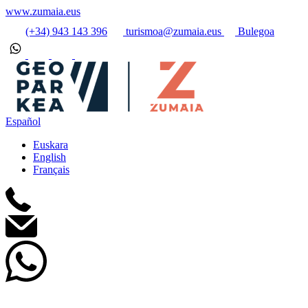
www.zumaia.eus
(+34) 943 143 396
turismoa@zumaia.eus
Bulegoa
Español
Euskara
English
Français