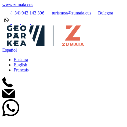
www.zumaia.eus
(+34) 943 143 396
turismoa@zumaia.eus
Bulegoa
Español
Euskara
English
Français