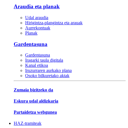
Araudia eta planak
Udal araudia
Hirigintza-plangintza eta arauak
Aurrekontuak
Planak
Gardentasuna
Gardentasuna
Iragarki taula digitala
Kanal etikoa
Iruzurraren aurkako plana
Osoko bilkuretako aktak
Zumaia bizitzeko da
Eskura udal aldizkaria
Partaidetza webgunea
HAZ-tramiteak