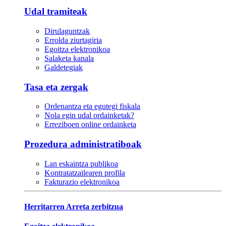
Udal tramiteak
Dirulaguntzak
Errolda ziurtagiria
Egoitza elektronikoa
Salaketa kanala
Galdetegiak
Tasa eta zergak
Ordenantza eta egutegi fiskala
Nola egin udal ordainketak?
Erreziboen online ordainketa
Prozedura administratiboak
Lan eskaintza publikoa
Kontratatzailearen profila
Fakturazio elektronikoa
Herritarren Arreta zerbitzua