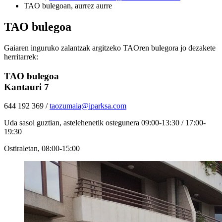
TAO bulegoan, aurrez aurre
TAO bulegoa
Gaiaren inguruko zalantzak argitzeko TAOren bulegora jo dezakete
herritarrek:
TAO bulegoa
Kantauri 7
644 192 369 /
taozumaia@iparksa.com
Uda sasoi guztian, astelehenetik ostegunera 09:00-13:30 / 17:00-
19:30
Ostiraletan, 08:00-15:00