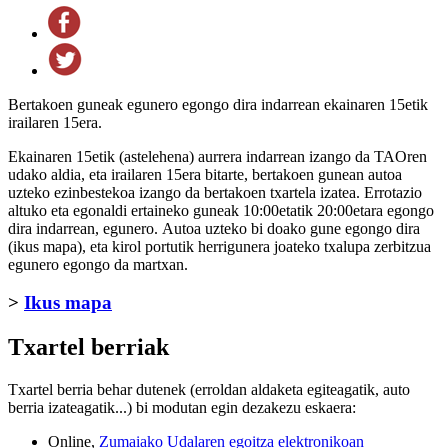
Bertakoen guneak egunero egongo dira indarrean ekainaren 15etik
irailaren 15era.
Ekainaren 15etik (astelehena) aurrera indarrean izango da TAOren
udako aldia, eta irailaren 15era bitarte, bertakoen gunean autoa
uzteko ezinbestekoa izango da bertakoen txartela izatea. Errotazio
altuko eta egonaldi ertaineko guneak 10:00etatik 20:00etara egongo
dira indarrean, egunero. Autoa uzteko bi doako gune egongo dira
(ikus mapa), eta kirol portutik herrigunera joateko txalupa zerbitzua
egunero egongo da martxan.
>
Ikus mapa
Txartel berriak
Txartel berria behar dutenek (erroldan aldaketa egiteagatik, auto
berria izateagatik...) bi modutan egin dezakezu eskaera:
Online,
Zumaiako Udalaren egoitza elektronikoan