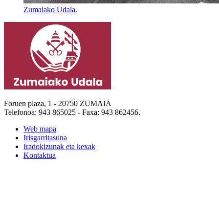
Zumaiako Udala.
Foruen plaza, 1 - 20750 ZUMAIA
Telefonoa: 943 865025 - Faxa: 943 862456.
Web mapa
Irisgarritasuna
Iradokizunak eta kexak
Kontaktua