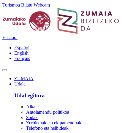
Turismoa
Bilatu
Webcam
Euskara
Español
English
Français
ZUMAIA
Udala
Udal egitura
Alkatea
Antolamendu politikoa
Sailak
Zerbitzuak eta ekipamenduak
Telefono eta helbideak