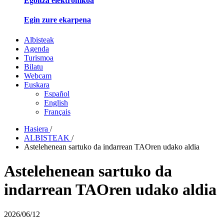
Egoitza elektronikoa
Egin zure ekarpena
Albisteak
Agenda
Turismoa
Bilatu
Webcam
Euskara
Español
English
Français
Hasiera
/
ALBISTEAK
/
Astelehenean sartuko da indarrean TAOren udako aldia
Astelehenean sartuko da
indarrean TAOren udako aldia
2026/06/12