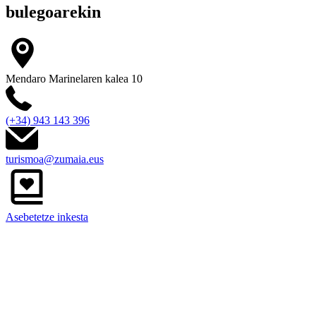
bulegoarekin
Mendaro Marinelaren kalea 10
(+34) 943 143 396
turismoa@zumaia.eus
Asebetetze inkesta