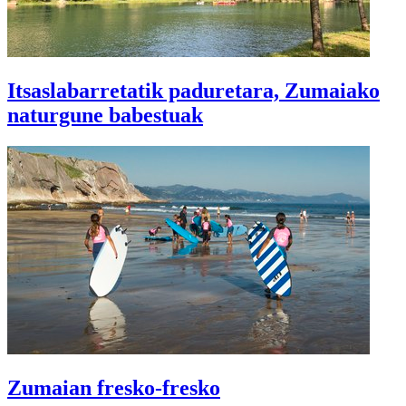
Itsaslabarretatik paduretara, Zumaiako
naturgune babestuak
Zumaian fresko-fresko