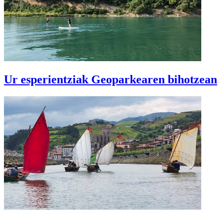
Ur esperientziak Geoparkearen bihotzean