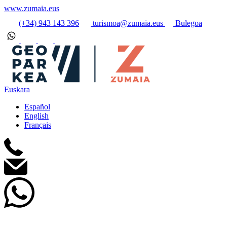
www.zumaia.eus
(+34) 943 143 396
turismoa@zumaia.eus
Bulegoa
Euskara
Español
English
Français