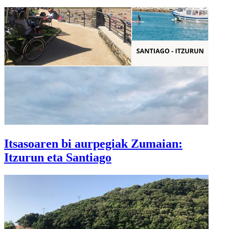
Itsasoaren bi aurpegiak Zumaian:
Itzurun eta Santiago