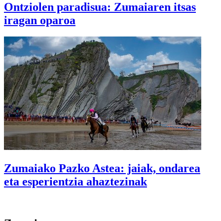
Ontziolen paradisua: Zumaiaren itsas
iragan oparoa
Zumaiako Pazko Astea: jaiak, ondarea
eta esperientzia ahaztezinak