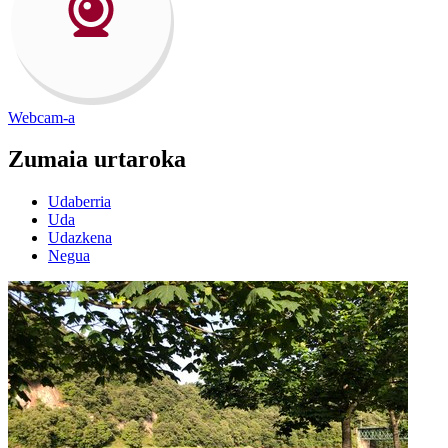
Webcam-a
Zumaia
urtaroka
Udaberria
Uda
Udazkena
Negua