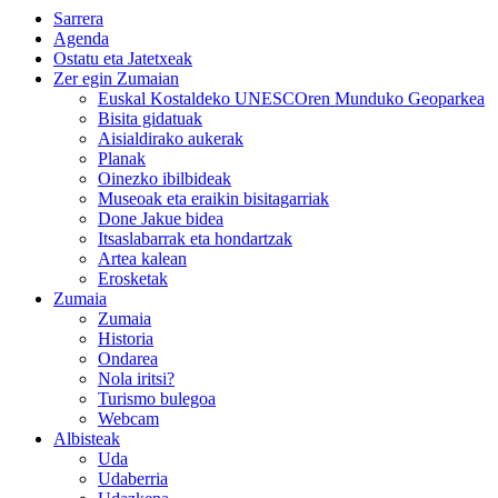
Sarrera
Agenda
Ostatu eta Jatetxeak
Zer egin Zumaian
Euskal Kostaldeko UNESCOren Munduko Geoparkea
Bisita gidatuak
Aisialdirako aukerak
Planak
Oinezko ibilbideak
Museoak eta eraikin bisitagarriak
Done Jakue bidea
Itsaslabarrak eta hondartzak
Artea kalean
Erosketak
Zumaia
Zumaia
Historia
Ondarea
Nola iritsi?
Turismo bulegoa
Webcam
Albisteak
Uda
Udaberria