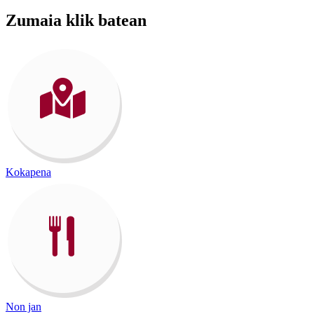
Zumaia
klik batean
Kokapena
Non jan