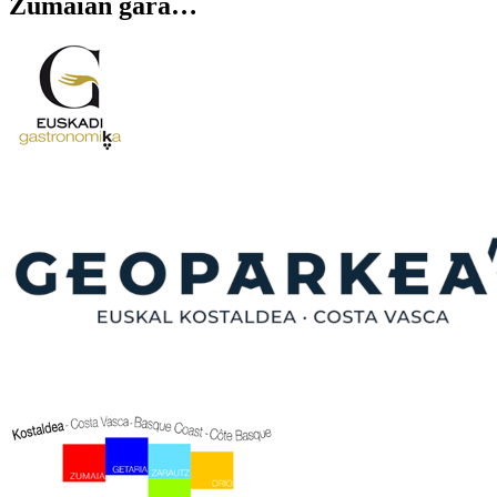
Zumaian
gara…