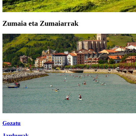
Zumaia
eta Zumaiarrak
Gozatu
Jarduerak