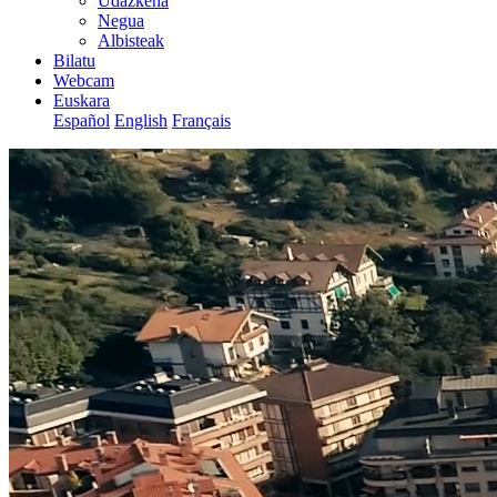
Udazkena
Negua
Albisteak
Bilatu
Webcam
Euskara
Español
English
Français