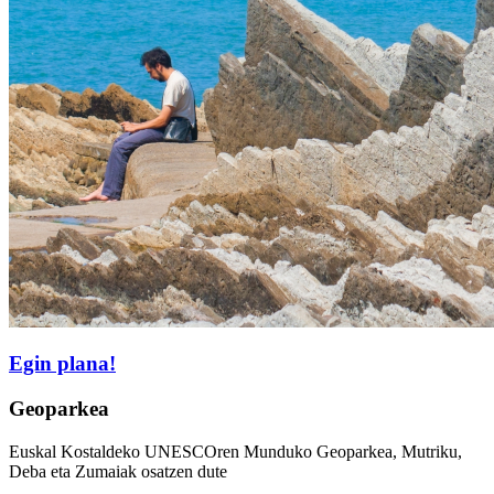
Egin plana!
Geoparkea
Euskal Kostaldeko UNESCOren Munduko Geoparkea, Mutriku,
Deba eta Zumaiak osatzen dute