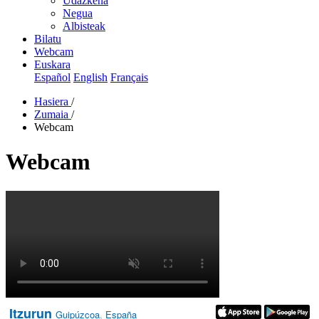
Udazkena
Negua
Albisteak
Bilatu
Webcam
Euskara
Español
English
Français
Hasiera
/
Zumaia
/
Webcam
Webcam