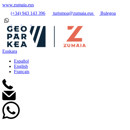
www.zumaia.eus
(+34) 943 143 396
turismoa@zumaia.eus
Bulegoa
Euskara
Español
English
Français