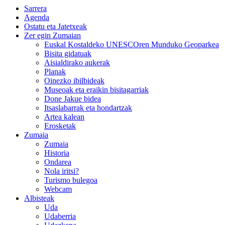
Sarrera
Agenda
Ostatu eta Jatetxeak
Zer egin Zumaian
Euskal Kostaldeko UNESCOren Munduko Geoparkea
Bisita gidatuak
Aisialdirako aukerak
Planak
Oinezko ibilbideak
Museoak eta eraikin bisitagarriak
Done Jakue bidea
Itsaslabarrak eta hondartzak
Artea kalean
Erosketak
Zumaia
Zumaia
Historia
Ondarea
Nola iritsi?
Turismo bulegoa
Webcam
Albisteak
Uda
Udaberria