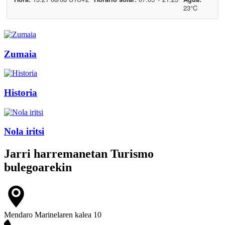
Zumaia
Historia
Nola iritsi
Jarri harremanetan
Turismo
bulegoarekin
Mendaro Marinelaren kalea 10