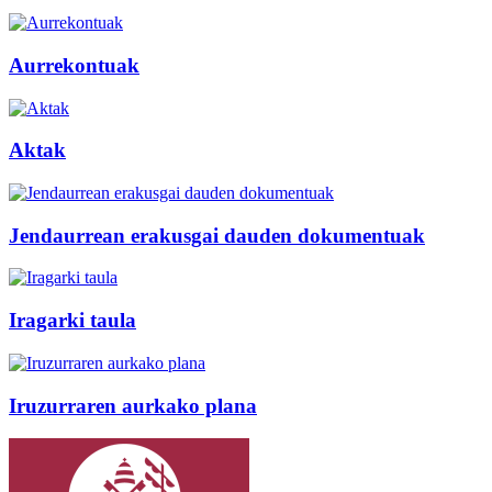
Aurrekontuak
Aktak
Jendaurrean erakusgai dauden dokumentuak
Iragarki taula
Iruzurraren aurkako plana