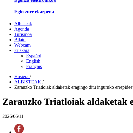
Egoitza elektronikoa
Egin zure ekarpena
Albisteak
Agenda
Turismoa
Bilatu
Webcam
Euskara
Español
English
Français
Hasiera
/
ALBISTEAK
/
Zarauzko Triatloiak aldaketak eragingo ditu inguruko errepidee
Zarauzko Triatloiak aldaketak 
2026/06/11