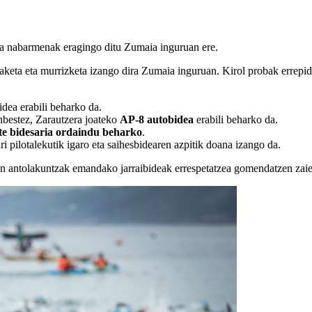
eta nabarmenak eragingo ditu Zumaia inguruan ere.
aldaketa eta murrizketa izango dira Zumaia inguruan. Kirol probak errep
idea erabili beharko da.
enbestez, Zarautzera joateko
AP-8 autobidea
erabili beharko da.
te bidesaria ordaindu beharko
.
i pilotalekutik igaro eta saihesbidearen azpitik doana izango da.
 zein antolakuntzak emandako jarraibideak errespetatzea gomendatzen zaie