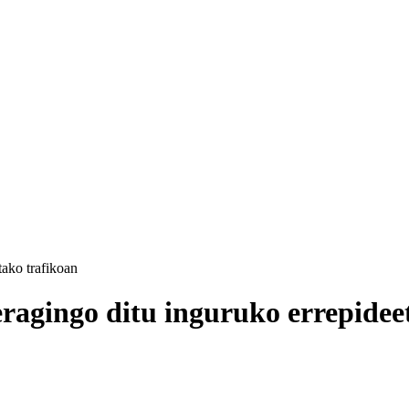
tako trafikoan
eragingo ditu inguruko errepidee