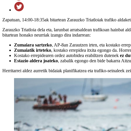
Zapatuan, 14:00-18:35ak bitartean Zarauzko Triatloiak trafiko aldak
Zarauzko Triatloia dela eta, larunbat arratsaldean trafikoan hainbat 
bitartean honako neurriak izango dira indarrean:
Zumaiara sartzeko
, AP-8an Zarautzen irten, eta kostako errep
Zumaiatik irteteko
, kostako errepidea itxita egongo da. Horr
Kostako errepidearen ordez autobidea erabiltzen dutenek
ez du
Estazio aldera joateko
, zabalik egongo den bide bakarra Aitzur
Herritarrei aldez aurretik bidaiak planifikatzea eta trafiko-seinaleek