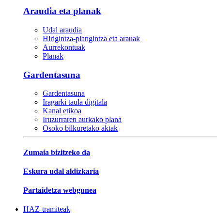
Araudia eta planak
Udal araudia
Hirigintza-plangintza eta arauak
Aurrekontuak
Planak
Gardentasuna
Gardentasuna
Iragarki taula digitala
Kanal etikoa
Iruzurraren aurkako plana
Osoko bilkuretako aktak
Zumaia bizitzeko da
Eskura udal aldizkaria
Partaidetza webgunea
HAZ-tramiteak