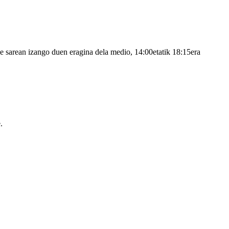
ide sarean izango duen eragina dela medio, 14:00etatik 18:15era
.