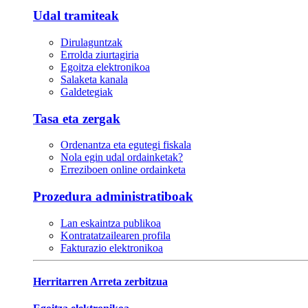
Udal tramiteak
Dirulaguntzak
Errolda ziurtagiria
Egoitza elektronikoa
Salaketa kanala
Galdetegiak
Tasa eta zergak
Ordenantza eta egutegi fiskala
Nola egin udal ordainketak?
Erreziboen online ordainketa
Prozedura administratiboak
Lan eskaintza publikoa
Kontratatzailearen profila
Fakturazio elektronikoa
Herritarren Arreta zerbitzua