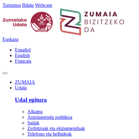
Turismoa
Bilatu
Webcam
Euskara
Español
English
Français
ZUMAIA
Udala
Udal egitura
Alkatea
Antolamendu politikoa
Sailak
Zerbitzuak eta ekipamenduak
Telefono eta helbideak