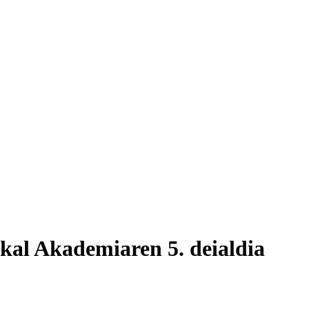
skal Akademiaren 5. deialdia