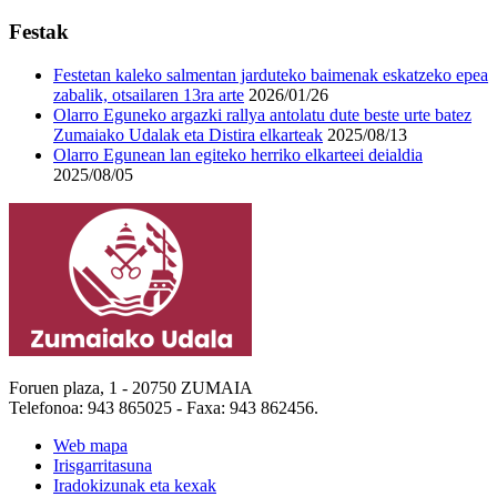
Festak
Festetan kaleko salmentan jarduteko baimenak eskatzeko epea
zabalik, otsailaren 13ra arte
2026/01/26
Olarro Eguneko argazki rallya antolatu dute beste urte batez
Zumaiako Udalak eta Distira elkarteak
2025/08/13
Olarro Egunean lan egiteko herriko elkarteei deialdia
2025/08/05
Foruen plaza, 1 - 20750 ZUMAIA
Telefonoa: 943 865025 - Faxa: 943 862456.
Web mapa
Irisgarritasuna
Iradokizunak eta kexak