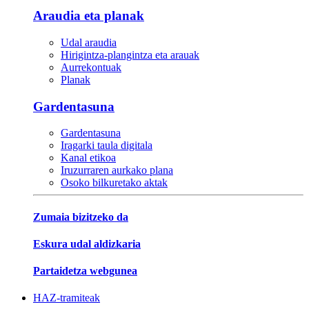
Araudia eta planak
Udal araudia
Hirigintza-plangintza eta arauak
Aurrekontuak
Planak
Gardentasuna
Gardentasuna
Iragarki taula digitala
Kanal etikoa
Iruzurraren aurkako plana
Osoko bilkuretako aktak
Zumaia bizitzeko da
Eskura udal aldizkaria
Partaidetza webgunea
HAZ-tramiteak