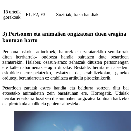
18 urtetik
F1, F2, F3
Suziriak, traka handiak
gorakoak
3) P
ertsonen eta animalien ongizatean duen eragina
kontuan hartu
Pertsona askok –adinekoek, haurrek eta zaratarekiko sentikorrak
diren herritarrek– ondoeza handia pairatzen dute petardoen
zaratarekin. Halaber, osasun-arazo zehatzak dituzten pertsonengan
ere kalte nabarmenak eragin ditzake. Bestalde, herritarren atseden-
eskubidea errespetatzeko, eskatzen da, erabiltzekotan, gaueko
ordutegi berantiarretan ez erabiltzea artikulu piroteknikorik.
Petardoen zaratak estres handia eta beldurra sortzen ditu bai
etxeetako animalietan zein basafaunan ere. Horregatik, Udalak
herritarrei eskaria luzatzen die animalien ongizatea kontuan hartzeko
eta piroteknia ahalik eta gehien saihesteko.