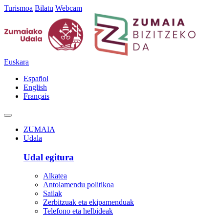
Turismoa
Bilatu
Webcam
Euskara
Español
English
Français
ZUMAIA
Udala
Udal egitura
Alkatea
Antolamendu politikoa
Sailak
Zerbitzuak eta ekipamenduak
Telefono eta helbideak