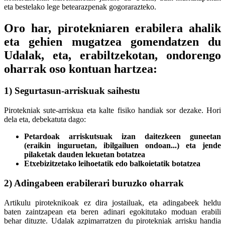
eta bestelako lege betearazpenak gogorarazteko.
Oro har,
pirotekniaren erabilera ahalik
eta gehien mugatzea gomendatzen du
Udalak
, eta, erabiltzekotan, ondorengo
oharrak oso kontuan hartzea:
1)
Segurtasun-arriskuak saihestu
Pirotekniak sute-arriskua eta kalte fisiko handiak sor dezake. Hori
dela eta, debekatuta dago:
Petardoak arriskutsuak izan daitezkeen guneetan
(eraikin inguruetan, ibilgailuen ondoan...) eta jende
pilaketak dauden lekuetan botatzea
Etxebizitzetako leihoetatik edo balkoietatik botatzea
2)
Adingabeen erabilerari buruzko oharrak
Artikulu piroteknikoak ez dira jostailuak, eta adingabeek heldu
baten zaintzapean eta beren adinari egokitutako moduan erabili
behar dituzte. Udalak azpimarratzen du pirotekniak arrisku handia