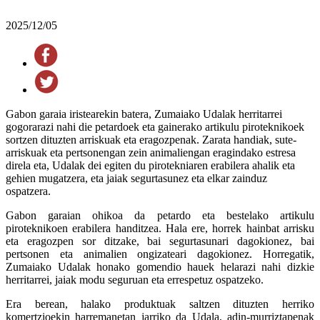
2025/12/05
Gabon garaia iristearekin batera, Zumaiako Udalak herritarrei
gogorarazi nahi die petardoek eta gainerako artikulu piroteknikoek
sortzen dituzten arriskuak eta eragozpenak. Zarata handiak, sute-
arriskuak eta pertsonengan zein animaliengan eragindako estresa
direla eta, Udalak dei egiten du pirotekniaren erabilera ahalik eta
gehien mugatzera, eta jaiak segurtasunez eta elkar zainduz
ospatzera.
Gabon garaian ohikoa da petardo eta bestelako artikulu
piroteknikoen erabilera handitzea. Hala ere, horrek hainbat arrisku
eta eragozpen sor ditzake, bai segurtasunari dagokionez, bai
pertsonen eta animalien ongizateari dagokionez. Horregatik,
Zumaiako Udalak honako gomendio hauek helarazi nahi dizkie
herritarrei, jaiak modu seguruan eta errespetuz ospatzeko.
Era berean, halako produktuak saltzen dituzten herriko
komertzioekin harremanetan jarriko da Udala, adin-murriztapenak