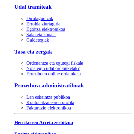
Udal tramiteak
Dirulaguntzak
Errolda ziurtagiria
Egoitza elektronikoa
Salaketa kanala
Galdetegiak
Tasa eta zergak
Ordenantza eta egutegi fiskala
Nola egin udal ordainketak?
Erreziboen online ordainketa
Prozedura administratiboak
Lan eskaintza publikoa
Kontratatzailearen profila
Fakturazio elektronikoa
Herritarren Arreta zerbitzua