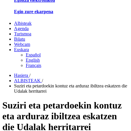
Egoitza elektronikoa
Egin zure ekarpena
Albisteak
Agenda
Turismoa
Bilatu
Webcam
Euskara
Español
English
Français
Hasiera
/
ALBISTEAK
/
Suziri eta petardoekin kontuz eta arduraz ibiltzea eskatzen die
Udalak herritarrei
Suziri eta petardoekin kontuz
eta arduraz ibiltzea eskatzen
die Udalak herritarrei