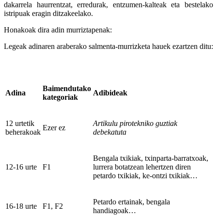
dakarrela haurrentzat, erredurak, entzumen-kalteak eta bestelako
istripuak eragin ditzakeelako.
Honakoak dira adin murriztapenak:
Legeak adinaren araberako salmenta-murrizketa hauek ezartzen ditu:
Baimendutako
Adina
Adibideak
kategoriak
12 urtetik
Artikulu pirotekniko guztiak
Ezer ez
beherakoak
debekatuta
Bengala txikiak, txinparta-barratxoak,
12-16 urte
F1
lurrera botatzean lehertzen diren
petardo txikiak, ke-ontzi txikiak…
Petardo ertainak, bengala
16-18 urte
F1, F2
handiagoak…