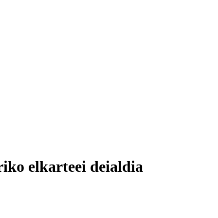
iko elkarteei deialdia