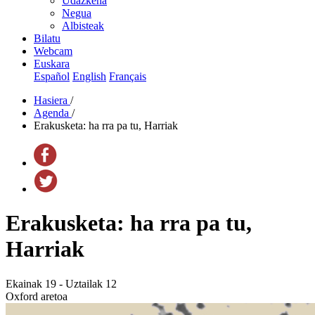
Udazkena
Negua
Albisteak
Bilatu
Webcam
Euskara
Español
English
Français
Hasiera
/
Agenda
/
Erakusketa: ha rra pa tu, Harriak
Erakusketa: ha rra pa tu,
Harriak
Ekainak 19 - Uztailak 12
Oxford aretoa