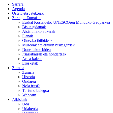
Sarrera
Agenda
Ostatu eta Jatetxeak
Zer egin Zumaian
Euskal Kostaldeko UNESCOren Munduko Geoparkea
Bisita gidatuak
Aisialdirako aukerak
Planak
Oinezko ibilbideak
Museoak eta eraikin bisitagarriak
Done Jakue bidea
Itsaslabarrak eta hondartzak
Artea kalean
Erosketak
Zumaia
Zumaia
Historia
Ondarea
Nola iritsi?
Turismo bulegoa
Webcam
Albisteak
Uda
Udaberria