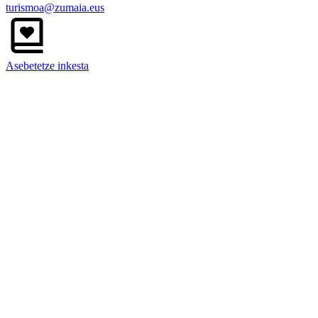
turismoa@zumaia.eus
Asebetetze inkesta