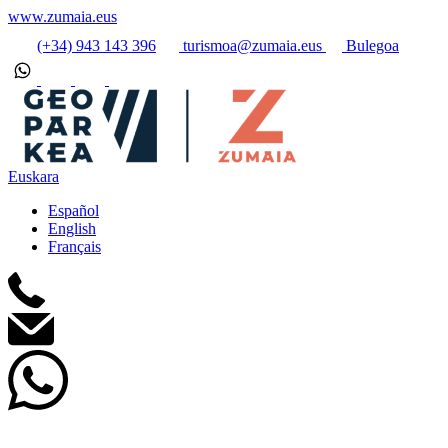
www.zumaia.eus
(+34) 943 143 396
turismoa@zumaia.eus
Bulegoa
Euskara
Español
English
Français