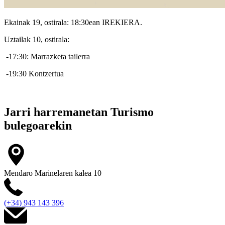
Ekainak 19, ostirala: 18:30ean IREKIERA.
Uztailak 10, ostirala:
-17:30: Marrazketa tailerra
-19:30 Kontzertua
Jarri harremanetan
Turismo
bulegoarekin
Mendaro Marinelaren kalea 10
(+34) 943 143 396