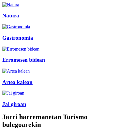
Natura
Gastronomia
Erromesen bidean
Artea kalean
Jai giroan
Jarri harremanetan
Turismo
bulegoarekin