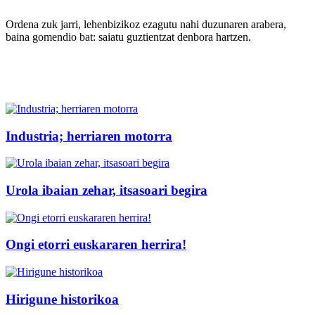
Ordena zuk jarri, lehenbizikoz ezagutu nahi duzunaren arabera,
baina gomendio bat: saiatu guztientzat denbora hartzen.
Industria; herriaren motorra
Urola ibaian zehar, itsasoari begira
Ongi etorri euskararen herrira!
Hirigune historikoa