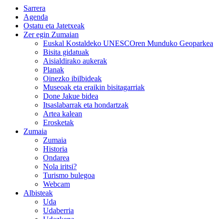
Sarrera
Agenda
Ostatu eta Jatetxeak
Zer egin Zumaian
Euskal Kostaldeko UNESCOren Munduko Geoparkea
Bisita gidatuak
Aisialdirako aukerak
Planak
Oinezko ibilbideak
Museoak eta eraikin bisitagarriak
Done Jakue bidea
Itsaslabarrak eta hondartzak
Artea kalean
Erosketak
Zumaia
Zumaia
Historia
Ondarea
Nola iritsi?
Turismo bulegoa
Webcam
Albisteak
Uda
Udaberria