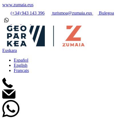
www.zumaia.eus
(+34) 943 143 396
turismoa@zumaia.eus
Bulegoa
Euskara
Español
English
Français