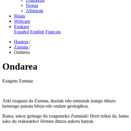
Udazkena
Negua
Albisteak
Bilatu
Webcam
Euskara
Español
English
Français
Hasiera
/
Zumaia
/
Ondarea
Ondarea
Ezagutu Zumaia
Aski ezaguna da Zumaia, ikusiak edo entzunak izango dituzu
hemengo paisaia bitxia edo ondare geologikoa.
Baina, askoz gehiago du ezagutzeko Zumaiak! Herri txikia da, baina
asko du erakusteko! Hemen dituzu aukera batzuk.