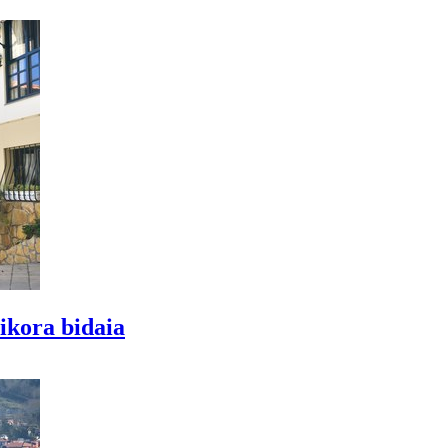
ikora bidaia